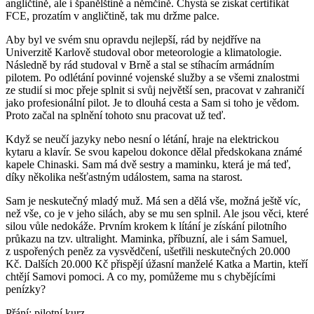
angličtině, ale i španělštině a němčině. Chystá se získat certifikát
FCE, prozatím v angličtině, tak mu držme palce.
Aby byl ve svém snu opravdu nejlepší, rád by nejdříve na
Univerzitě Karlově studoval obor meteorologie a klimatologie.
Následně by rád studoval v Brně a stal se stíhacím armádním
pilotem. Po odlétání povinné vojenské služby a se všemi znalostmi
ze studií si moc přeje splnit si svůj největší sen, pracovat v zahraničí
jako profesionální pilot. Je to dlouhá cesta a Sam si toho je vědom.
Proto začal na splnění tohoto snu pracovat už teď.
Když se neučí jazyky nebo nesní o létání, hraje na elektrickou
kytaru a klavír. Se svou kapelou dokonce dělal předskokana známé
kapele Chinaski. Sam má dvě sestry a maminku, která je má teď,
díky několika nešťastným událostem, sama na starost.
Sam je neskutečný mladý muž. Má sen a dělá vše, možná ještě víc,
než vše, co je v jeho silách, aby se mu sen splnil. Ale jsou věci, které
silou vůle nedokáže. Prvním krokem k lítání je získání pilotního
průkazu na tzv. ultralight. Maminka, příbuzní, ale i sám Samuel,
z uspořených peněz za vysvědčení, ušetřili neskutečných 20.000
Kč. Dalších 20.000 Kč přispějí úžasní manželé Katka a Martin, kteří
chtějí Samovi pomoci. A co my, pomůžeme mu s chybějícími
penízky?
Přání: pilotní kurz