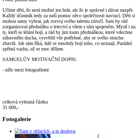
Učíme děti, že není možné jen brát, ale že je správné i dávat nazpět.
Každý účastník tedy za naši pomoc něco společnosti navrací. Děti si
mohou samy vybrat, jak rozvoj svého talentu zúročí. Sam by rád
zorganizoval přednášku o letectví a všem s ním spojeném. Myslí i na
ty, kteří se létání bojí, a rád by jim touto přednáškou, které vdechne
zábavného ducha, vysvětlil vše potřebné, aby se svého strachu
zbavili. Jak sám říká, lidé se mnohdy bojí toho, co neznají. Parádní
zpětná vazba, už se moc těšíme.
SAMUELŮV MOTIVAČNÍ DOPIS:
- níže mezi fotografiemi
celková vybraná částka
31 000,-
Fotogalerie