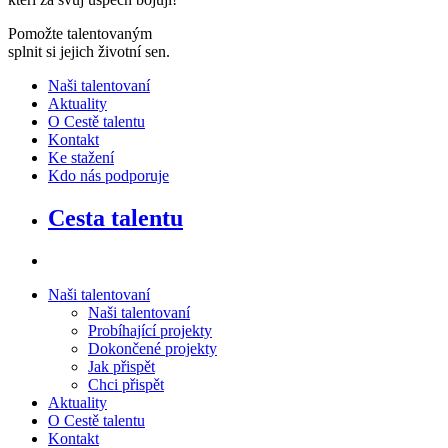
Pomožte talentovaným
splnit si jejich životní sen
.
Naši talentovaní
Aktuality
O Cestě talentu
Kontakt
Ke stažení
Kdo nás podporuje
Cesta talentu
Naši talentovaní
Naši talentovaní
Probíhající projekty
Dokončené projekty
Jak přispět
Chci přispět
Aktuality
O Cestě talentu
Kontakt