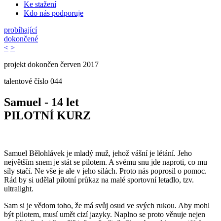
Ke stažení
Kdo nás podporuje
probíhající
dokončené
<
>
projekt dokončen červen 2017
talentové číslo
044
Samuel - 14 let
PILOTNÍ KURZ
Samuel Bělohlávek je mladý muž, jehož vášní je létání. Jeho
největším snem je stát se pilotem. A svému snu jde naproti, co mu
síly stačí. Ne vše je ale v jeho silách. Proto nás poprosil o pomoc.
Rád by si udělal pilotní průkaz na malé sportovní letadlo, tzv.
ultralight.
Sam si je vědom toho, že má svůj osud ve svých rukou. Aby mohl
být pilotem, musí umět cizí jazyky. Naplno se proto věnuje nejen