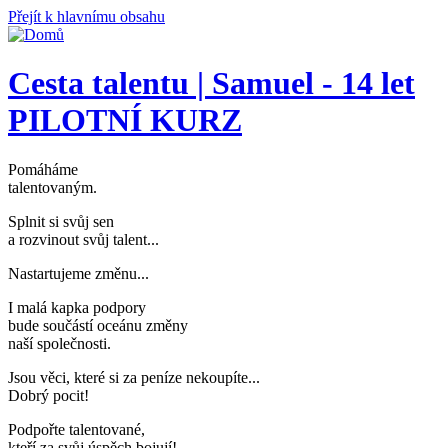
Přejít k hlavnímu obsahu
Cesta talentu | Samuel - 14 let
PILOTNÍ KURZ
Pomáháme
talentovaným
.
Splnit si svůj sen
a rozvinout svůj talent..
.
Nastartujeme změnu..
.
I malá kapka podpory
bude součástí oceánu změny
naší společnosti
.
Jsou věci, které si za peníze nekoupíte..
.
Dobrý pocit!
Podpořte talentované,
kteří za svůj úspěch bojují
!