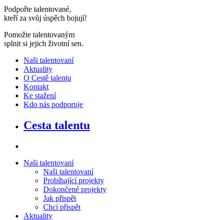
Podpořte talentované,
kteří za svůj úspěch bojují
!
Pomožte talentovaným
splnit si jejich životní sen
.
Naši talentovaní
Aktuality
O Cestě talentu
Kontakt
Ke stažení
Kdo nás podporuje
Cesta talentu
Naši talentovaní
Naši talentovaní
Probíhající projekty
Dokončené projekty
Jak přispět
Chci přispět
Aktuality