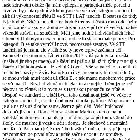
naše zdravotní obtíže (já mám epilepsii a partnerka měla poruchu
krvetvorby) Jako jediní v klubu jsme ve věkové kategorii Junioři I.
získali výkonnostní třídu B ve STT i LAT tancích. Dostat se do třídy
B je hodně těžké a museli jsme hodně trénovat (často ráno odcházím
v půl osmé do školy a domů se dostanu až v půl osmé večer), hodně
víkendů strávili na soutěžích. Měli jsme hodně individuálních lekcí
s trenéry klubovými i externími a rodiče to stálo nemalé peníze. Pro
kategorii B se také vymýšlí nové, neomezené sestavy. Ve STT
tancích už je mám, ale v latině se ty nové teprve začínám učit.
Bohužel se se mnou začátkem roku 2017 stálá partnerka rozešla
(našla si jiného partnera), ale štěstí mi přálo a já už tři týdny tancuji s
Barčou Drahoňovskou. Je velmi šikovná. Vše se najednou obrátilo a
mě to teď baví ještě víc. Baruška má vytančenou zatím jen třídu C,
se mnou však musí tančit už třídu B, a tak máme mnohem víc práce
se vše naučit. Bez individuálních lekcí to ale nejde. Trénujeme teď
někdy i 4x týdně. Rád bych se s Baruškou protančil ke třídě A
alespoň ve standardu. Chtěl bych toho dosáhnout ještě ve věkové
kategorii Junior II., do které od nového roku patříme. Moje mamka
je ale na nás už dlouho sama. Jsem z pěti dětí. Velcí bráchové
dokončují studia. Doma žiju se sestrou Martou, kterou máme
z dětského domova a mamka je s ní doma jako pěstoun. Chodí do
školy, ale musíme jí vozit a učit i doma. Je sluchově a mentálně
postižená. Pak mám ještě menšího brášku Toníka, který půjde po
prázdninách do první třídy a určitě začne chodit i na kroužky.
Mamka teď všechno, co může, dává mě, abych svého cíle dosáhl.