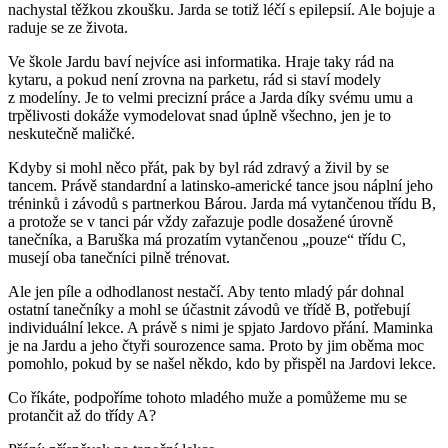
nachystal těžkou zkoušku. Jarda se totiž léčí s epilepsií. Ale bojuje a
raduje se ze života.
Ve škole Jardu baví nejvíce asi informatika. Hraje taky rád na
kytaru, a pokud není zrovna na parketu, rád si staví modely
z modelíny. Je to velmi precizní práce a Jarda díky svému umu a
trpělivosti dokáže vymodelovat snad úplně všechno, jen je to
neskutečně maličké.
Kdyby si mohl něco přát, pak by byl rád zdravý a živil by se
tancem. Právě standardní a latinsko-americké tance jsou náplní jeho
tréninků i závodů s partnerkou Bárou. Jarda má vytančenou třídu B,
a protože se v tanci pár vždy zařazuje podle dosažené úrovně
tanečníka, a Baruška má prozatím vytančenou „pouze“ třídu C,
musejí oba tanečníci pilně trénovat.
Ale jen píle a odhodlanost nestačí. Aby tento mladý pár dohnal
ostatní tanečníky a mohl se účastnit závodů ve třídě B, potřebují
individuální lekce. A právě s nimi je spjato Jardovo přání. Maminka
je na Jardu a jeho čtyři sourozence sama. Proto by jim oběma moc
pomohlo, pokud by se našel někdo, kdo by přispěl na Jardovi lekce.
Co říkáte, podpoříme tohoto mladého muže a pomůžeme mu se
protančit až do třídy A?