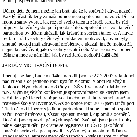
Přání: příspěvek na taneční lekce
Učíme děti, že není možné jen brát, ale že je správné i dávat nazpět.
Každý účastník tedy za naši pomoc něco společnosti navrací. Děti si
mohou samy vybrat, jak rozvoj svého talentu zúročí. Jarda by rád
připravil taneční vystoupení pro další děti. Společně se svou taneční
partnerkou by dětem ukázali, jak krásným sportem tanec je. A navíc
by Jarda rád všechny děti svým příkladem motivoval, aby nebyly
smutné, pokud mají zdravotní problémy, a ukázal jim, že mohou žít
stejně krásný život, jako všechny ostatní děti. Moc se na vystoupení
těšíme a moc se nám líbí, jak by rád Jarda podpořil další děti.
JARDŮV MOTIVAČNÍ DOPIS:
Jmenuju se Jára, bude mi 14let, narodil jsem se 27.3.2003 v Jablonci
nad Nisou a od jednoho roku bydlím v domku v obci Pulečný u
Jablonce. Nyní chodím do 8.třídy na ZŠ v Rychnově u Jablonce
n.N. Mým největším koníčkem je sportovní tanec, se kterým jsem
začal již v pěti letech v přípravce tanečního klubu v rámci kroužku
mateřské školy v Rychnově. Až do konce roku 2016 jsem tančil pod
TK Koškovi Liberec s jedinou partnerkou. Hodně jsme toho spolu
zažili, hodně trénovali, získali spoustu medailí, diplomů a ocenění.
Dosáhli jsme opravdu pěkných úspěchů. Začínali jsme jako Hobby
pár v kategorii děti, pak jsme se registrovali u ČSTS jako řádní
taneční sportovci a postupovali k vyšším výkonnostním třídám ve
standardních i latinskoamerických tancích. Zvládali jsme to i přes