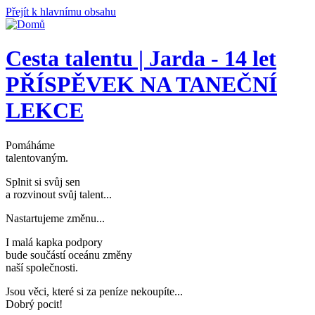
Přejít k hlavnímu obsahu
Cesta talentu | Jarda - 14 let
PŘÍSPĚVEK NA TANEČNÍ
LEKCE
Pomáháme
talentovaným
.
Splnit si svůj sen
a rozvinout svůj talent..
.
Nastartujeme změnu..
.
I malá kapka podpory
bude součástí oceánu změny
naší společnosti
.
Jsou věci, které si za peníze nekoupíte..
.
Dobrý pocit!