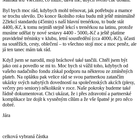
Byl bych moc rád, kdybych mohl trénovat, jak potřebuju a mamce
se trochu ulevilo. Do konce školního roku budu mít ještě minimálně
22lekcí standardu (45min) s naší hlavní trenérkou, to bude stát
4400,-Kč, k tomu nejmíň stejně lekcí s trenérkou na latinu, protože
musíme udělat ty nové sestavy 4400 - 5000,-Kč a ještě platíme
pravidelné tréninky v klubu, letní soustředění (cca 4000,-Kč), účasti
na soutěžích, cesty, oblečení – to všechno stojí moc a moc peněz, ale
já ten tanec mám tak rád.
Když jsem se narodil, moji bráchové také tančili. Chtěl jsem být
jako oni a povedlo se mi to. Moc bych si vážil toho, kdybych od
vašeho nadačního fondu získal podporu na některou ze zmíněných
plateb. Na oplátku pak velice rád se svou partnerkou zatančím
ukázky svých nabytých dovedností na společenských akcích (plesy,
večery pro seniory) několikrát v roce. Naše pokroky budeme také
řádně dokumentovat. Chci ukázat, že i přes zdravotní a partnerské
komplikace lze dojít k vysněným cílům a že vše špatné je pro něco
dobré.
Jára
celková vybraná částka