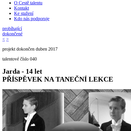
O Cestě talentu
Kontakt
Ke stažení
Kdo nás podporuje
probíhající
dokončené
<
>
projekt dokončen duben 2017
talentové číslo
040
Jarda - 14 let
PŘÍSPĚVEK NA TANEČNÍ LEKCE