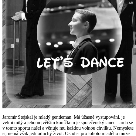
Jaromír Stejskal je mladý gentleman. Má úžasné vystupování, je
velmi milý a jeho největším koníčkem je společenský tanec. Jarda se
v tomto sportu našel a věnuje mu každou volnou chvilku. Nemyslete
si, nemá však jednoduchý život. Osud si pro tohoto mladého muže