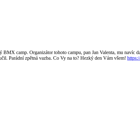
ný BMX camp. Organizátor tohoto campu, pan Jan Valenta, mu navíc daro
e naučil. Parádní zpětná vazba. Co Vy na to? Hezký den Vám všem!
https