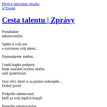
Přejít k hlavnímu obsahu
Cesta talentu | Zprávy
Pomáháme
talentovaným
.
Splnit si svůj sen
a rozvinout svůj talent..
.
Nastartujeme změnu..
.
I malá kapka podpory
bude součástí oceánu změny
naší společnosti
.
Jsou věci, které si za peníze nekoupíte..
.
Dobrý pocit!
Podpořte talentované,
kteří za svůj úspěch bojují
!
Pomožte talentovaným