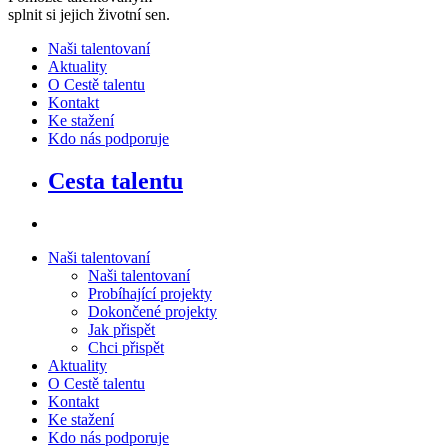
splnit si jejich životní sen
.
Naši talentovaní
Aktuality
O Cestě talentu
Kontakt
Ke stažení
Kdo nás podporuje
Cesta talentu
Naši talentovaní
Naši talentovaní
Probíhající projekty
Dokončené projekty
Jak přispět
Chci přispět
Aktuality
O Cestě talentu
Kontakt
Ke stažení
Kdo nás podporuje