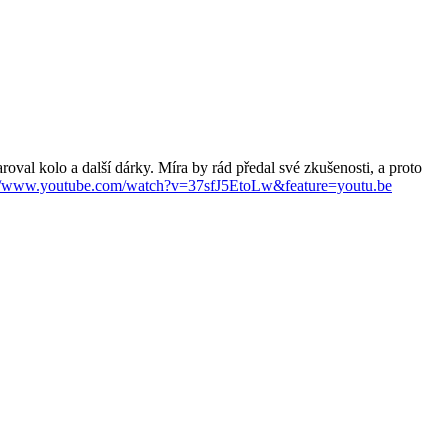
val kolo a další dárky. Míra by rád předal své zkušenosti, a proto
://www.youtube.com/watch?v=37sfJ5EtoLw&feature=youtu.be