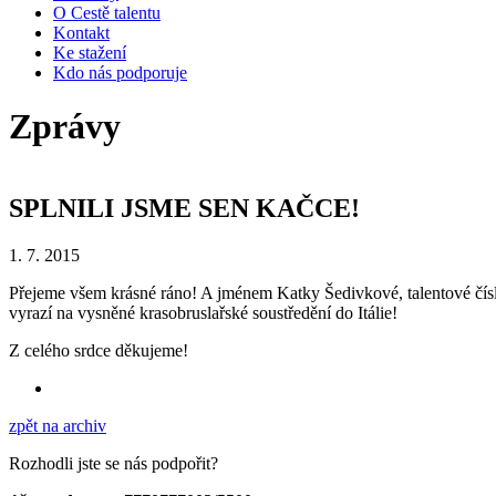
O Cestě talentu
Kontakt
Ke stažení
Kdo nás podporuje
Zprávy
SPLNILI JSME SEN KAČCE!
1. 7. 2015
Přejeme všem krásné ráno! A jménem Katky Šedivkové, talentové čís
vyrazí na vysněné krasobruslařské soustředění do Itálie!
Z celého srdce děkujeme!
zpět na archiv
Rozhodli jste se nás podpořit?