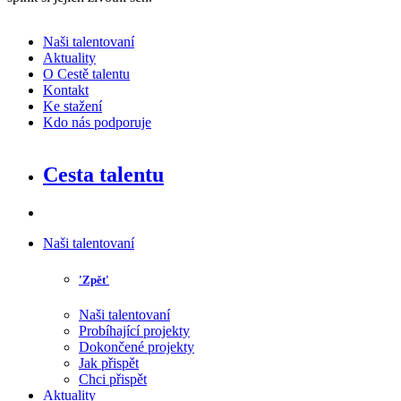
Naši talentovaní
Aktuality
O Cestě talentu
Kontakt
Ke stažení
Kdo nás podporuje
Cesta talentu
Naši talentovaní
'Zpět'
Naši talentovaní
Probíhající projekty
Dokončené projekty
Jak přispět
Chci přispět
Aktuality