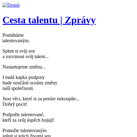
Přejít k hlavnímu obsahu
Cesta talentu | Zprávy
Pomáháme
talentovaným
.
Splnit si svůj sen
a rozvinout svůj talent..
.
Nastartujeme změnu..
.
I malá kapka podpory
bude součástí oceánu změny
naší společnosti
.
Jsou věci, které si za peníze nekoupíte..
.
Dobrý pocit!
Podpořte talentované,
kteří za svůj úspěch bojují
!
Pomožte talentovaným
splnit si jejich životní sen
.