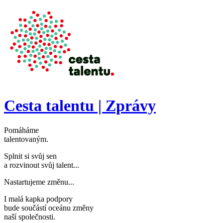
Přejít k hlavnímu obsahu
Cesta talentu | Zprávy
Pomáháme
talentovaným
.
Splnit si svůj sen
a rozvinout svůj talent..
.
Nastartujeme změnu..
.
I malá kapka podpory
bude součástí oceánu změny
naší společnosti
.