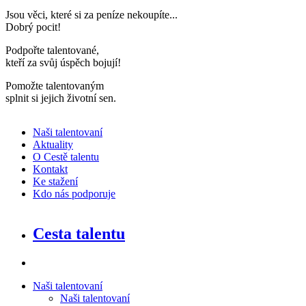
Jsou věci, které si za peníze nekoupíte..
.
Dobrý pocit!
Podpořte talentované,
kteří za svůj úspěch bojují
!
Pomožte talentovaným
splnit si jejich životní sen
.
Naši talentovaní
Aktuality
O Cestě talentu
Kontakt
Ke stažení
Kdo nás podporuje
Cesta talentu
Naši talentovaní
Naši talentovaní