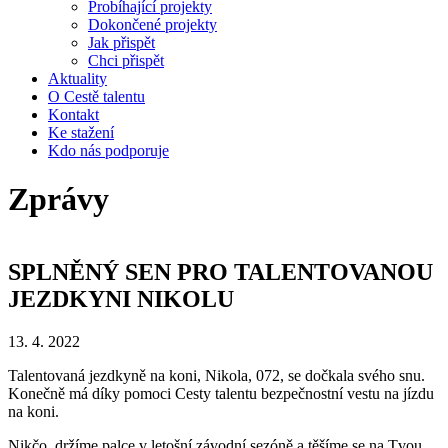
Probíhající projekty
Dokončené projekty
Jak přispět
Chci přispět
Aktuality
O Cestě talentu
Kontakt
Ke stažení
Kdo nás podporuje
Zprávy
SPLNĚNÝ SEN PRO TALENTOVANOU
JEZDKYNI NIKOLU
13. 4. 2022
Talentovaná jezdkyně na koni, Nikola, 072, se dočkala svého snu.
Konečně má díky pomoci Cesty talentu bezpečnostní vestu na jízdu
na koni.
Nikčo, držíme palce v letošní závodní sezóně a těšíme se na Tvou