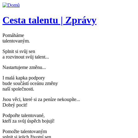
Přejít k hlavnímu obsahu
Cesta talentu | Zprávy
Pomáháme
talentovaným
.
Splnit si svůj sen
a rozvinout svůj talent..
.
Nastartujeme změnu..
.
I malá kapka podpory
bude součástí oceánu změny
naší společnosti
.
Jsou věci, které si za peníze nekoupíte..
.
Dobrý pocit!
Podpořte talentované,
kteří za svůj úspěch bojují
!
Pomožte talentovaným
splnit si jejich životní sen
.