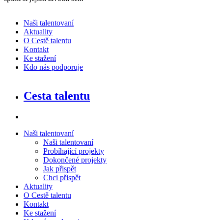
Naši talentovaní
Aktuality
O Cestě talentu
Kontakt
Ke stažení
Kdo nás podporuje
Cesta talentu
Naši talentovaní
Naši talentovaní
Probíhající projekty
Dokončené projekty
Jak přispět
Chci přispět
Aktuality
O Cestě talentu
Kontakt
Ke stažení