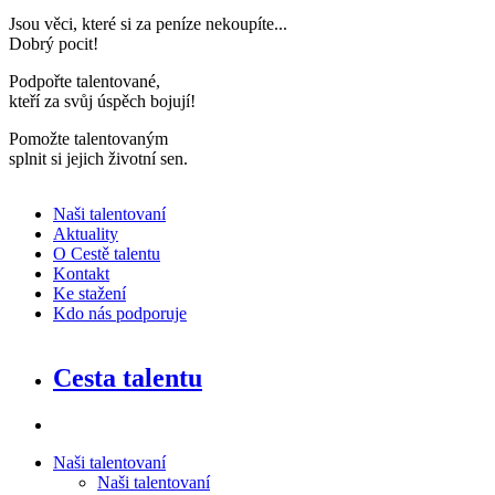
Jsou věci, které si za peníze nekoupíte..
.
Dobrý pocit!
Podpořte talentované,
kteří za svůj úspěch bojují
!
Pomožte talentovaným
splnit si jejich životní sen
.
Naši talentovaní
Aktuality
O Cestě talentu
Kontakt
Ke stažení
Kdo nás podporuje
Cesta talentu
Naši talentovaní
Naši talentovaní