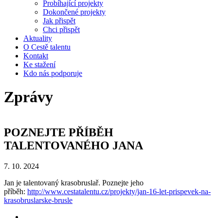
Probíhající projekty
Dokončené projekty
Jak přispět
Chci přispět
Aktuality
O Cestě talentu
Kontakt
Ke stažení
Kdo nás podporuje
Zprávy
POZNEJTE PŘÍBĚH
TALENTOVANÉHO JANA
7. 10. 2024
Jan je talentovaný krasobruslař. Poznejte jeho
příběh:
http://www.cestatalentu.cz/projekty/jan-16-let-prispevek-na-
krasobruslarske-brusle