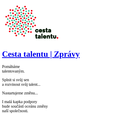
Přejít k hlavnímu obsahu
Cesta talentu | Zprávy
Pomáháme
talentovaným
.
Splnit si svůj sen
a rozvinout svůj talent..
.
Nastartujeme změnu..
.
I malá kapka podpory
bude součástí oceánu změny
naší společnosti
.