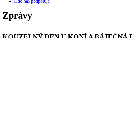
Kdo nás podporuje
Zprávy
KOUZELNÝ DEN U KONÍ A BÁJEČNÁ
1. 12. 2018
Talentovaná Nela, 049, vyrazila díky Cestě talentu na závody. Podívejt
na závody? Jakou výbavu má na sobě závodník? To a mnohí další se d
A jakých výsledků Nelinka dosáhla? No úžasná první závodní sez
Mistovství České republiky : všestrannost Pardubice - 4.místo s Pírke
parkur Zduchovice - 2.místo s Vendel
- 30.místo s Pírkem je
drezura Zduchovice - 8.místo s Vendel I
- 6.místo s Vendel In 
Oblastní mistrovství východočeské oblasti : všestrannost Pardubice 
parkur Suchá u Litomyšle - 2.
drezura Dolní Přím - 1.mí
- 2.místo Ve