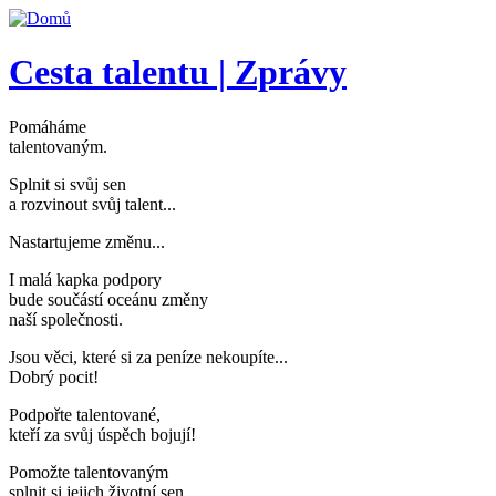
Přejít k hlavnímu obsahu
Cesta talentu | Zprávy
Pomáháme
talentovaným
.
Splnit si svůj sen
a rozvinout svůj talent..
.
Nastartujeme změnu..
.
I malá kapka podpory
bude součástí oceánu změny
naší společnosti
.
Jsou věci, které si za peníze nekoupíte..
.
Dobrý pocit!
Podpořte talentované,
kteří za svůj úspěch bojují
!
Pomožte talentovaným
splnit si jejich životní sen
.