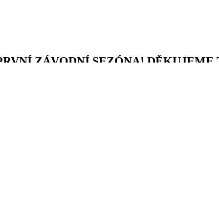
 PRVNÍ ZÁVODNÍ SEZÓNA! DĚKUJEME
e se,na fotografie, jakou krásnou zpětnou vazbu vymyslela... Den u koní
ětičky dozvěděly. A navíc se mohly na koníkovi povozit...
óna, nemyslíte? Nelinko, blahopřejeme! CESTA TALENTU
m, 3. místo soutěž na styl
 In družstva
dnotlivci
n jednotlivci
družstva
- 2.místo s Pírkem
místo s Lakym
sto s Pírkem
ndel In