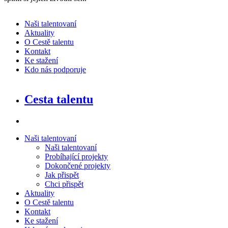
Naši talentovaní
Aktuality
O Cestě talentu
Kontakt
Ke stažení
Kdo nás podporuje
Cesta talentu
Naši talentovaní
Naši talentovaní
Probíhající projekty
Dokončené projekty
Jak přispět
Chci přispět
Aktuality
O Cestě talentu
Kontakt
Ke stažení