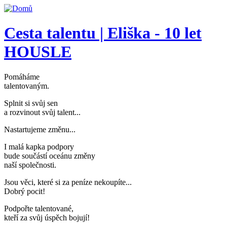
Přejít k hlavnímu obsahu
Cesta talentu | Eliška - 10 let
HOUSLE
Pomáháme
talentovaným
.
Splnit si svůj sen
a rozvinout svůj talent..
.
Nastartujeme změnu..
.
I malá kapka podpory
bude součástí oceánu změny
naší společnosti
.
Jsou věci, které si za peníze nekoupíte..
.
Dobrý pocit!
Podpořte talentované,
kteří za svůj úspěch bojují
!