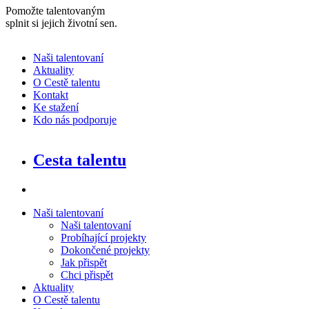
Pomožte talentovaným
splnit si jejich životní sen
.
Naši talentovaní
Aktuality
O Cestě talentu
Kontakt
Ke stažení
Kdo nás podporuje
Cesta talentu
Naši talentovaní
Naši talentovaní
Probíhající projekty
Dokončené projekty
Jak přispět
Chci přispět
Aktuality
O Cestě talentu