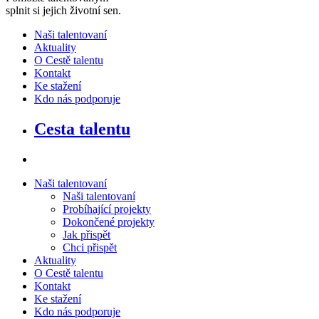
splnit si jejich životní sen
.
Naši talentovaní
Aktuality
O Cestě talentu
Kontakt
Ke stažení
Kdo nás podporuje
Cesta talentu
Naši talentovaní
Naši talentovaní
Probíhající projekty
Dokončené projekty
Jak přispět
Chci přispět
Aktuality
O Cestě talentu
Kontakt
Ke stažení
Kdo nás podporuje