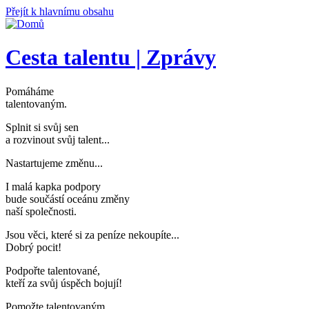
Přejít k hlavnímu obsahu
Cesta talentu | Zprávy
Pomáháme
talentovaným
.
Splnit si svůj sen
a rozvinout svůj talent..
.
Nastartujeme změnu..
.
I malá kapka podpory
bude součástí oceánu změny
naší společnosti
.
Jsou věci, které si za peníze nekoupíte..
.
Dobrý pocit!
Podpořte talentované,
kteří za svůj úspěch bojují
!
Pomožte talentovaným