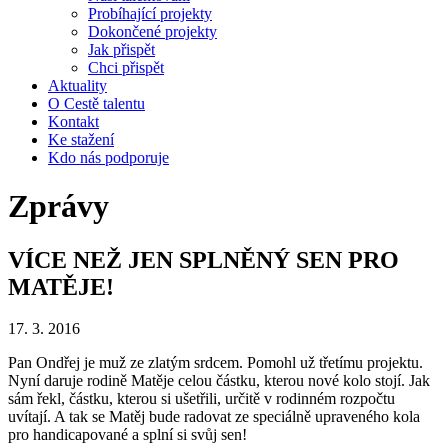
Probíhající projekty
Dokončené projekty
Jak přispět
Chci přispět
Aktuality
O Cestě talentu
Kontakt
Ke stažení
Kdo nás podporuje
Zprávy
VÍCE NEŽ JEN SPLNĚNÝ SEN PRO
MATĚJE!
17. 3. 2016
Pan Ondřej je muž ze zlatým srdcem. Pomohl už třetímu projektu.
Nyní daruje rodině Matěje celou částku, kterou nové kolo stojí. Jak
sám řekl, částku, kterou si ušetřili, určitě v rodinném rozpočtu
uvítají. A tak se Matěj bude radovat ze speciálně upraveného kola
pro handicapované a splní si svůj sen!