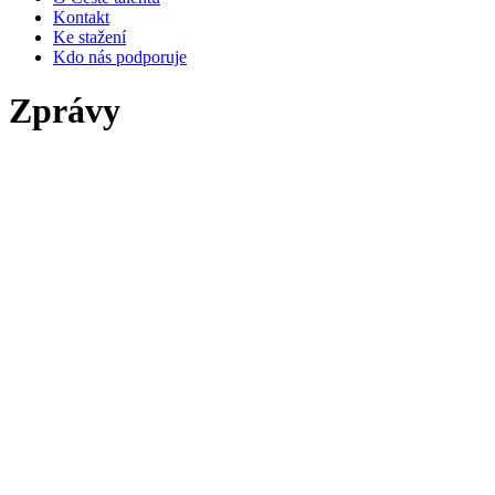
Kontakt
Ke stažení
Kdo nás podporuje
Zprávy
ÚSPĚCHY TALENTOVANÉ KRASOBRU
20. 1. 2025
Talentovaná Barča, 15 let, a její tým se může pyšnit dalšími úžas
Bára je zářným příkladem toho, že i v těžkých životních situacích se 