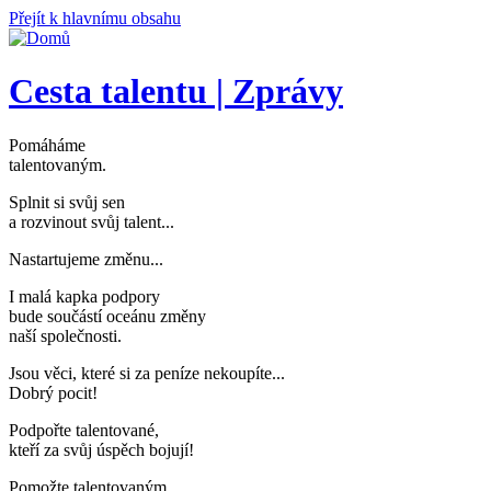
Přejít k hlavnímu obsahu
Cesta talentu | Zprávy
Pomáháme
talentovaným
.
Splnit si svůj sen
a rozvinout svůj talent..
.
Nastartujeme změnu..
.
I malá kapka podpory
bude součástí oceánu změny
naší společnosti
.
Jsou věci, které si za peníze nekoupíte..
.
Dobrý pocit!
Podpořte talentované,
kteří za svůj úspěch bojují
!
Pomožte talentovaným