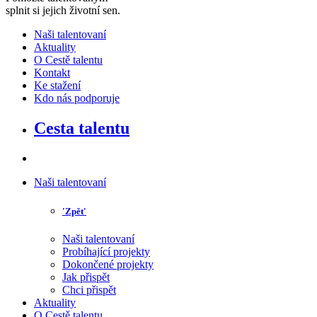
splnit si jejich životní sen
.
Naši talentovaní
Aktuality
O Cestě talentu
Kontakt
Ke stažení
Kdo nás podporuje
Cesta talentu
Naši talentovaní
'Zpět'
Naši talentovaní
Probíhající projekty
Dokončené projekty
Jak přispět
Chci přispět
Aktuality
O Cestě talentu