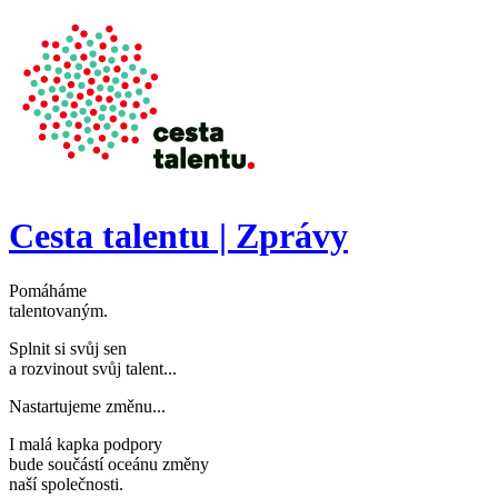
Přejít k hlavnímu obsahu
Cesta talentu | Zprávy
Pomáháme
talentovaným
.
Splnit si svůj sen
a rozvinout svůj talent..
.
Nastartujeme změnu..
.
I malá kapka podpory
bude součástí oceánu změny
naší společnosti
.