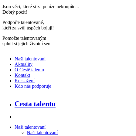
Jsou věci, které si za peníze nekoupíte..
.
Dobrý pocit!
Podpořte talentované,
kteří za svůj úspěch bojují
!
Pomožte talentovaným
splnit si jejich životní sen
.
Naši talentovaní
Aktuality
O Cestě talentu
Kontakt
Ke stažení
Kdo nás podporuje
Cesta talentu
Naši talentovaní
Naši talentovaní