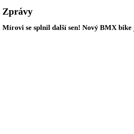
Zprávy
Mírovi se splnil další sen! Nový BMX bike 
20. 10. 2015
Jeny a Andrejka Valentovi jsou skvělí lidé! Díky jejich pomoci Mí
rozhodli se mi pomoci znovu! A tak jsme zažili kouzelnou neděli. Mí