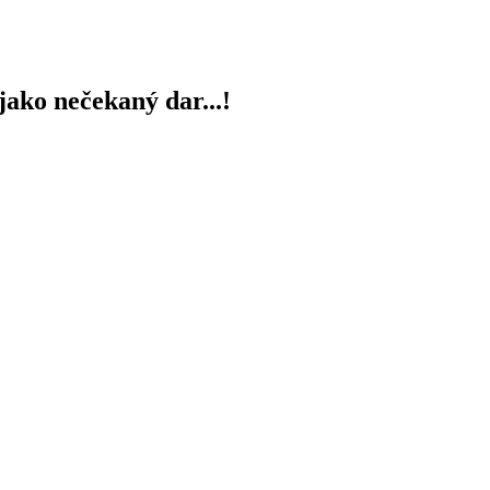
jako nečekaný dar...!
ra, talentové číslo 001, vyrazil v létě na vysněný VSA EXTREME BMX 
ra dostal od Jenyho nové BMX kolo!!! Za Míru i náš nadační fond Cest