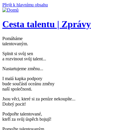
Přejít k hlavnímu obsahu
Cesta talentu | Zprávy
Pomáháme
talentovaným
.
Splnit si svůj sen
a rozvinout svůj talent..
.
Nastartujeme změnu..
.
I malá kapka podpory
bude součástí oceánu změny
naší společnosti
.
Jsou věci, které si za peníze nekoupíte..
.
Dobrý pocit!
Podpořte talentované,
kteří za svůj úspěch bojují
!
Pomožte talentovaným