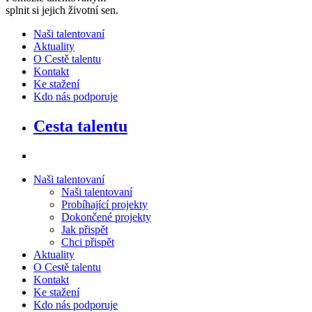
splnit si jejich životní sen
.
Naši talentovaní
Aktuality
O Cestě talentu
Kontakt
Ke stažení
Kdo nás podporuje
Cesta talentu
Naši talentovaní
Naši talentovaní
Probíhající projekty
Dokončené projekty
Jak přispět
Chci přispět
Aktuality
O Cestě talentu
Kontakt
Ke stažení
Kdo nás podporuje