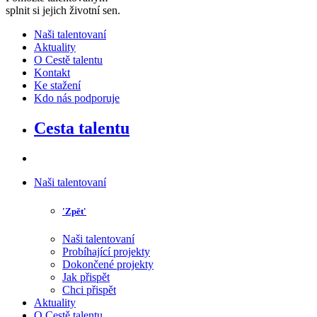
splnit si jejich životní sen
.
Naši talentovaní
Aktuality
O Cestě talentu
Kontakt
Ke stažení
Kdo nás podporuje
Cesta talentu
Naši talentovaní
'Zpět'
Naši talentovaní
Probíhající projekty
Dokončené projekty
Jak přispět
Chci přispět
Aktuality
O Cestě talentu