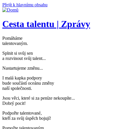
Přejít k hlavnímu obsahu
Cesta talentu | Zprávy
Pomáháme
talentovaným
.
Splnit si svůj sen
a rozvinout svůj talent..
.
Nastartujeme změnu..
.
I malá kapka podpory
bude součástí oceánu změny
naší společnosti
.
Jsou věci, které si za peníze nekoupíte..
.
Dobrý pocit!
Podpořte talentované,
kteří za svůj úspěch bojují
!
Pomožte talentovaným