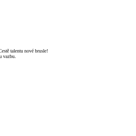
estě talentu nové brusle!
u vazbu.