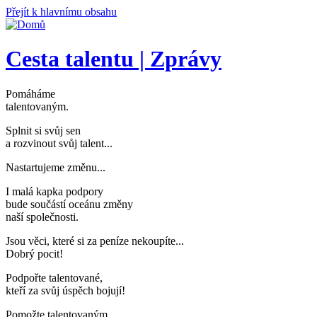
Přejít k hlavnímu obsahu
Cesta talentu | Zprávy
Pomáháme
talentovaným
.
Splnit si svůj sen
a rozvinout svůj talent..
.
Nastartujeme změnu..
.
I malá kapka podpory
bude součástí oceánu změny
naší společnosti
.
Jsou věci, které si za peníze nekoupíte..
.
Dobrý pocit!
Podpořte talentované,
kteří za svůj úspěch bojují
!
Pomožte talentovaným