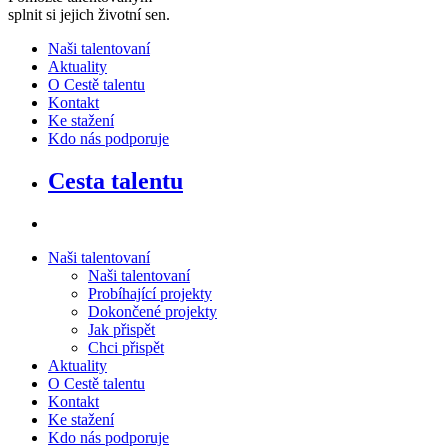
splnit si jejich životní sen
.
Naši talentovaní
Aktuality
O Cestě talentu
Kontakt
Ke stažení
Kdo nás podporuje
Cesta talentu
Naši talentovaní
Naši talentovaní
Probíhající projekty
Dokončené projekty
Jak přispět
Chci přispět
Aktuality
O Cestě talentu
Kontakt
Ke stažení
Kdo nás podporuje