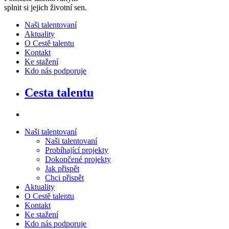
splnit si jejich životní sen
.
Naši talentovaní
Aktuality
O Cestě talentu
Kontakt
Ke stažení
Kdo nás podporuje
Cesta talentu
Naši talentovaní
Naši talentovaní
Probíhající projekty
Dokončené projekty
Jak přispět
Chci přispět
Aktuality
O Cestě talentu
Kontakt
Ke stažení
Kdo nás podporuje