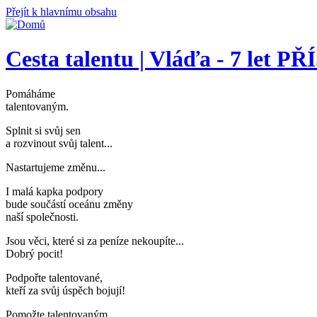
Přejít k hlavnímu obsahu
Cesta talentu | Vláďa - 7 le
Pomáháme
talentovaným
.
Splnit si svůj sen
a rozvinout svůj talent..
.
Nastartujeme změnu..
.
I malá kapka podpory
bude součástí oceánu změny
naší společnosti
.
Jsou věci, které si za peníze nekoupíte..
.
Dobrý pocit!
Podpořte talentované,
kteří za svůj úspěch bojují
!
Pomožte talentovaným