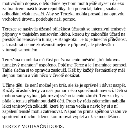
motivačním dopise, o této dámě bychom mohli ještě slyšet i daleko
za hranicemi naší krásné republiky. Její potenciál, talent, snaha a
odhodlání však nestačí. Aby se Terezka mohla prosadit na opravdu
vrcholové úrovni, potřebuje naši pomoc.
Terezce se naskytla úžasná příležitost účastnit se intenzivní tenisové
přípravy v thajském tenisovém klubu, kterou by zakončila účastí na
prestižním tenisovém turnaji v Bangkoku. Je to jedinečná příležitost,
jak nasbírat cenné zkušenosti nejen v přípravě, ale především
v turnaji samotném.
Terezčina maminka má část peněz na tento měsíční „tréninkovo-
turnajový maraton“ uspořeno. Pojďme Terce a její mamince pomoci.
Tahle slečna si to opravdu zaslouží. Kéž by každý šestnáctiletý měl
stejnou touhu a vůli něco v životě dokázat.
Učíme děti, že není možné jen brát, ale že je správné i dávat nazpět.
Každý účastník tedy za naši pomoc něco společnosti navrací. Děti si
mohou samy vybrat, jak rozvoj svého talentu zúročí. Terezka by si
přála k tenisu přitáhnout další děti. Proto by ráda zájemcům nabídla
lekci tenisových základů, které by sama vedla a navíc by si s ní
zapálení tenisté mohli zatrénovat. Nápad na prima zpětnou vazbu ve
sportovním duchu. Jdeme kontrolovat výplet a už se moc těšíme.
TEREZY MOTIVAČNÍ DOPIS: