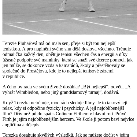
Terezie Pluhařová má od mala sen, přeje si být tou nejlepší
tenistkou. A pro naplnění svého snu dělá doslova všechno. Trénuje
odmalička každý den, obětuje tenisu všechen čas a energii a díky
úžasné podpoře své maminky, která se snaží své dcerce pomoci, jak
jen může, se dokonce vzdala kamarádů, školy a přestěhovaly se
společně do Prostějova, kde je to nejlepší tenisové zázemí
v republice.
A čeho by ráda ve svém životě dosáhla? „Být nejlepší“, odvětí. „A
vyhrát Wimbledon, nebo jiný grandslamový turnaj“, dodává.
Když Terezka netrénuje, moc ráda sleduje filmy. Je to takový její
relax, kdy si odpočine fyzicky i psychicky. A její nejoblíbenější
film? Dřív než půjdu spát s Colinem Firthem v hlavní roli. Právě
Firth je jejím nejoblíbenějším hercem. Ve škole ji potom baví nejvíce
angličtina a dějepis.
Terezka dosahuje skvělých výsledků. Jak se můžete dočíst v jejím