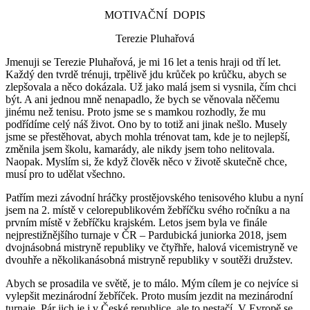
MOTIVAČNÍ DOPIS
Terezie Pluhařová
Jmenuji se Terezie Pluhařová, je mi 16 let a tenis hraji od tří let.
Každý den tvrdě trénuji, trpělivě jdu krůček po krůčku, abych se
zlepšovala a něco dokázala. Už jako malá jsem si vysnila, čím chci
být. A ani jednou mně nenapadlo, že bych se věnovala něčemu
jinému než tenisu. Proto jsme se s mamkou rozhodly, že mu
podřídíme celý náš život. Ono by to totiž ani jinak nešlo. Musely
jsme se přestěhovat, abych mohla trénovat tam, kde je to nejlepší,
změnila jsem školu, kamarády, ale nikdy jsem toho nelitovala.
Naopak. Myslím si, že když člověk něco v životě skutečně chce,
musí pro to udělat všechno.
Patřím mezi závodní hráčky prostějovského tenisového klubu a nyní
jsem na 2. místě v celorepublikovém žebříčku svého ročníku a na
prvním místě v žebříčku krajském. Letos jsem byla ve finále
nejprestižnějšího turnaje v ČR – Pardubická juniorka 2018, jsem
dvojnásobná mistryně republiky ve čtyřhře, halová vicemistryně ve
dvouhře a několikanásobná mistryně republiky v soutěži družstev.
Abych se prosadila ve světě, je to málo. Mým cílem je co nejvíce si
vylepšit mezinárodní žebříček. Proto musím jezdit na mezinárodní
turnaje. Pár jich je i v České republice, ale to nestačí. V Evropě se