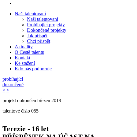
Naši talentovaní
Naši talentovaní
Probíhající projekty
Dokončené projekty
Jak přispět
Chci přispět
Aktuality
O Cestě talentu
Kontakt
Ke stažení
Kdo nás podporuje
probíhající
dokončené
<
>
projekt dokončen březen 2019
talentové číslo
055
Terezie - 16 let
PŘÍSPĚVEK NA ÚČAST NA