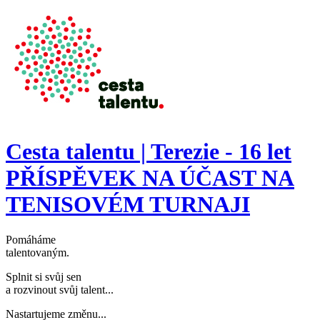
Přejít k hlavnímu obsahu
Cesta talentu | Terezie - 16 let
PŘÍSPĚVEK NA ÚČAST NA
TENISOVÉM TURNAJI
Pomáháme
talentovaným
.
Splnit si svůj sen
a rozvinout svůj talent..
.
Nastartujeme změnu..
.