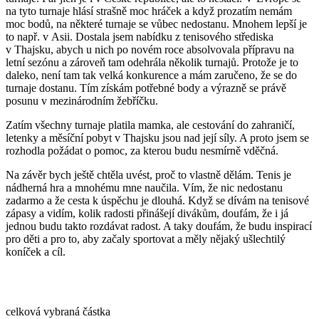
na tyto turnaje hlásí strašně moc hráček a když prozatím nemám
moc bodů, na některé turnaje se vůbec nedostanu. Mnohem lepší je
to např. v Asii. Dostala jsem nabídku z tenisového střediska
v Thajsku, abych u nich po novém roce absolvovala přípravu na
letní sezónu a zároveň tam odehrála několik turnajů. Protože je to
daleko, není tam tak velká konkurence a mám zaručeno, že se do
turnaje dostanu. Tím získám potřebné body a výrazně se právě
posunu v mezinárodním žebříčku.
Zatím všechny turnaje platila mamka, ale cestování do zahraničí,
letenky a měsíční pobyt v Thajsku jsou nad její síly. A proto jsem se
rozhodla požádat o pomoc, za kterou budu nesmírně vděčná.
Na závěr bych ještě chtěla uvést, proč to vlastně dělám. Tenis je
nádherná hra a mnohému mne naučila. Vím, že nic nedostanu
zadarmo a že cesta k úspěchu je dlouhá. Když se dívám na tenisové
zápasy a vidím, kolik radosti přinášejí divákům, doufám, že i já
jednou budu takto rozdávat radost. A taky doufám, že budu inspirací
pro děti a pro to, aby začaly sportovat a měly nějaký ušlechtilý
koníček a cíl.
celková vybraná částka