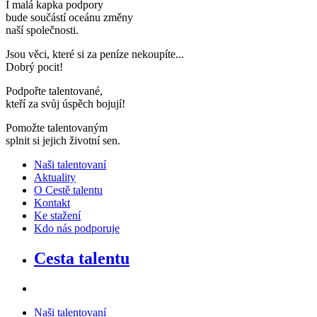
I malá kapka podpory
bude součástí oceánu změny
naší společnosti
.
Jsou věci, které si za peníze nekoupíte..
.
Dobrý pocit!
Podpořte talentované,
kteří za svůj úspěch bojují
!
Pomožte talentovaným
splnit si jejich životní sen
.
Naši talentovaní
Aktuality
O Cestě talentu
Kontakt
Ke stažení
Kdo nás podporuje
Cesta talentu
Naši talentovaní