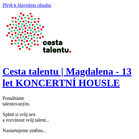
Přejít k hlavnímu obsahu
Cesta talentu | Magdalena - 13
let KONCERTNÍ HOUSLE
Pomáháme
talentovaným
.
Splnit si svůj sen
a rozvinout svůj talent..
.
Nastartujeme změnu..
.