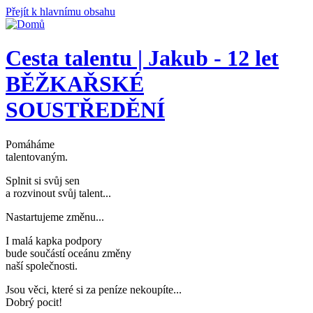
Přejít k hlavnímu obsahu
Cesta talentu | Jakub - 12 let
BĚŽKAŘSKÉ
SOUSTŘEDĚNÍ
Pomáháme
talentovaným
.
Splnit si svůj sen
a rozvinout svůj talent..
.
Nastartujeme změnu..
.
I malá kapka podpory
bude součástí oceánu změny
naší společnosti
.
Jsou věci, které si za peníze nekoupíte..
.
Dobrý pocit!