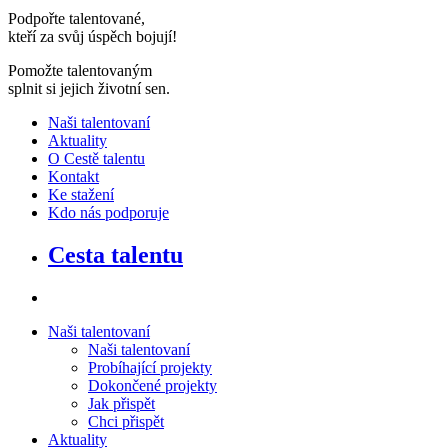
Podpořte talentované,
kteří za svůj úspěch bojují
!
Pomožte talentovaným
splnit si jejich životní sen
.
Naši talentovaní
Aktuality
O Cestě talentu
Kontakt
Ke stažení
Kdo nás podporuje
Cesta talentu
Naši talentovaní
Naši talentovaní
Probíhající projekty
Dokončené projekty
Jak přispět
Chci přispět
Aktuality